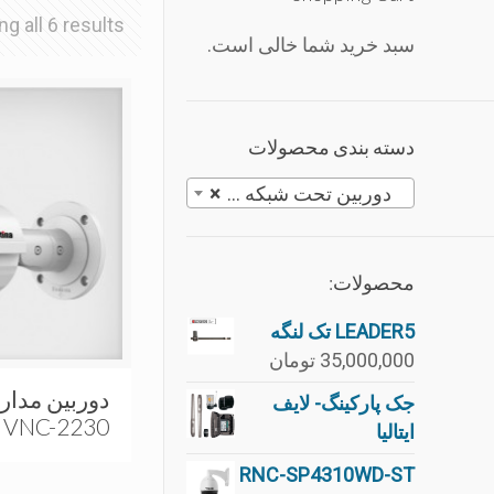
g all 6 results
سبد خرید شما خالی است.
دسته بندی محصولات
دوربین تحت شبکه ورتینا
×
محصولات:
LEADER5 تک لنگه
35,000,000
تومان
جک پارکینگ- لایف
VNC-2230
ایتالیا
RNC-SP4310WD-ST