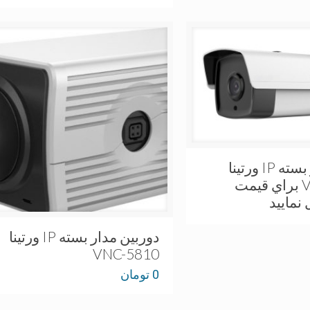
دوربین مدار بسته IP ورتینا
VNC-5525N براي قيمت
ماييد
دوربین مدار بسته IP ورتینا
VNC-5810
0
تومان