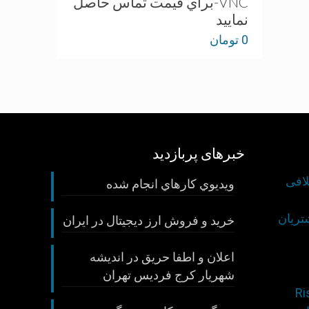
VNC-براي قيمت تماس حاصل
نماييد
0
تومان
خبرهای پربازدید
لافی
ويديوي كارهاي انجام شده
تريان
خريد و فروش ارز ديجيتال در ايران
اعلان و اطفا حريق در انديشه
شهريار كرج فرديس تهران