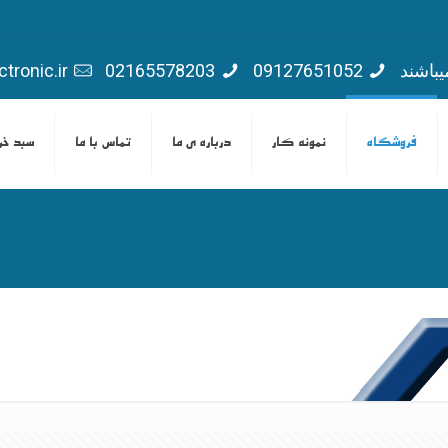
یباشند
09127651052
02165578203
tronic.ir
فروشگاه
نمونه کار
درباره ی ما
تماس با ما
سبد خر