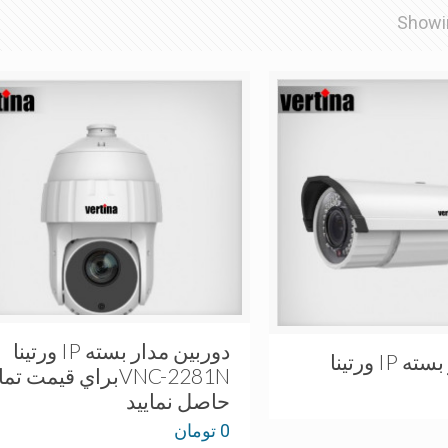
Showin
دوربین مدار بسته IP ورتینا
دوربین مدار بسته IP ورتینا
VNC-2281Nبراي قيمت 
حاصل نماييد
0
تومان