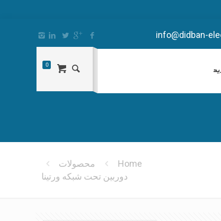
info@didban-elec
0
ید
Home
محصولات
دوربین تحت شبکه ورتینا