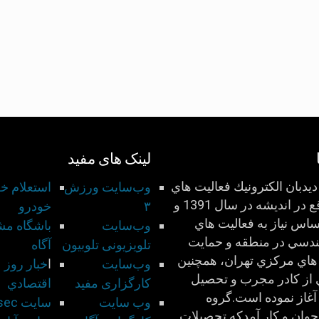
لینک های مفید
يدبان الكترونيك فعاليت هاي
وب‌سایت ورزش
استعلام خ
خود را واقع در انديشه در سال 1391 و
۳
خودرو
اس نياز به فعاليت هاي
وب‌سایت
باشگاه مش
ندسي در منطقه و حمايت
تلویزیونی تلوبیون
آگاه
هاي مركزي تهران، همچنين
وب‌سایت
ا
خبار روز
 از كادر مجرب و تحصيل
کارگزاری مفید
اقتصادي
آغاز نموده است.گروه
وب سايت
سايت Risec
وان و كار آمدكه تحصيلات