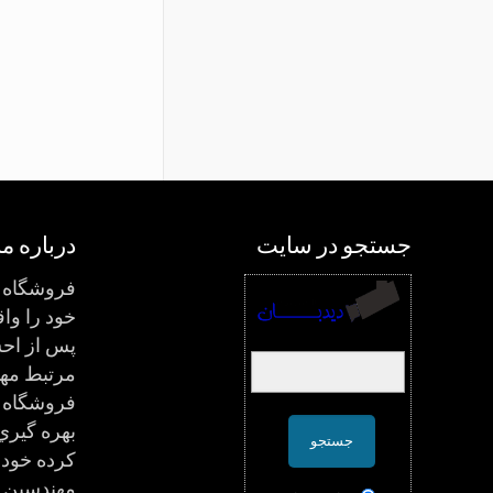
جستجو در سایت
درباره ما
فروشگاه د
پس از احس
مرتبط مه
فروشگاه 
بهره گيري
كرده خود 
مهندسين ج