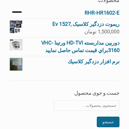
RHR-HR1602-E
ریموت دزدگیر کلاسیک ,Ev 1527
1,500,000
تومان
دوربین مداربسته HD-TVI ورتینا VHC-
3160براي قيمت تماس حاصل نماييد
نرم افزار دزدگير كلاسيك
جست و جوی محصول
جستجو