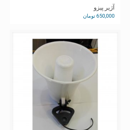
آژير پيزو
650,000
تومان