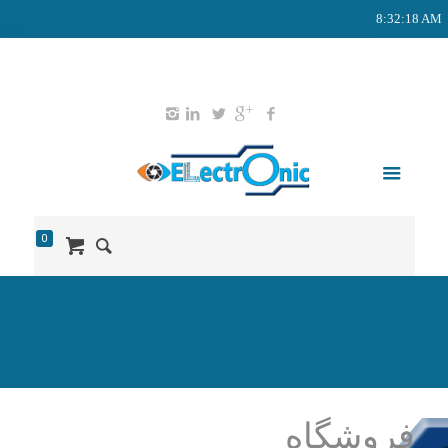
8:32:19 AM
02165578203
09127651052
info@didban-electronic.ir
0
فروشگاه