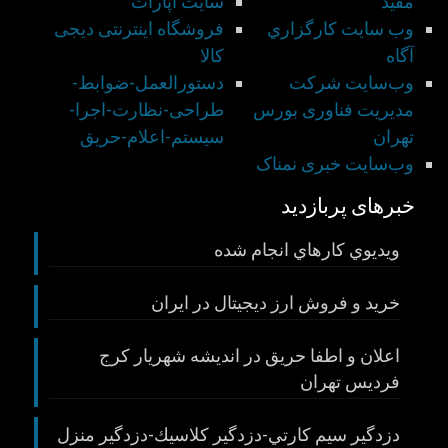
مفید
سايت آپارات
وب سايت كارگزاري
فروشگاه اینترنتی دیجی
آگاه
کالا
وب‌سایت شركت
دستورالعمل-ضوابط-
مديريت فناوری بورس
طراحی-نظارت-اجرا-
تهران
سيستم-اعلام-حريق
وب‌سایت خبری نمناک
خبرهای پربازدید
ويديوي كارهاي انجام شده
خريد و فروش ارز ديجيتال در ايران
اعلان و اطفا حريق در انديشه شهريار كرج
فرديس تهران
دزدگير سيم كارتي-دزدگير كلاسيك-دزدگير منزل