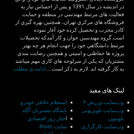
در انديشه در سال 1391 و پس از احساس نياز به
فعاليت هاي مرتبط مهندسي در منطقه و حمايت
فروشگاه هاي مركزي تهران، همچنين بهره گيري از
كادر مجرب و تحصيل كرده خود آغاز نموده
است.گروه مهندسين جوان و كار آمدكه تحصيلات
مرتبط دانشگاهي خود را جهت انجام هر چه بهتر
پروژه ها حفاظتي و امنيتي و همچنين رضايت مندي
مشتريان كه يكي از سرلوحه هاي كاري مهم ميباشد
يه كار گرفته اند. لازم به ذكر است …
.ادامه ی مطلب
لینک های مفید
وب‌سایت ورزش ۳
استعلام خلافی خودرو
وب‌سایت تلویزیونی
باشگاه مشتريان آگاه
تلوبیون
ا
خبار روز اقتصادي
وب‌سایت کارگزاری
سايت Risec