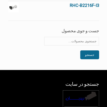
RHC-B2216F-I3
جست و جوی محصول
جستجو
جستجو در سایت