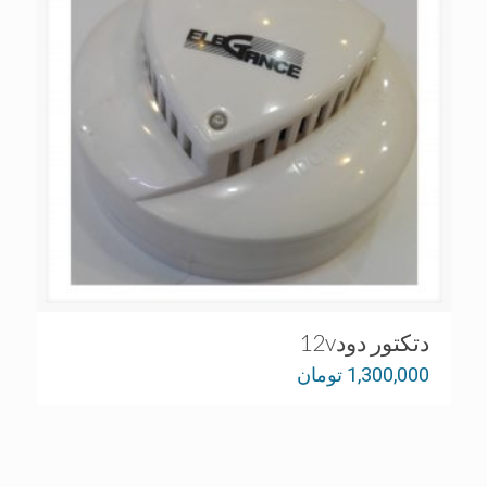
دتکتور دود12v
1,300,000
تومان