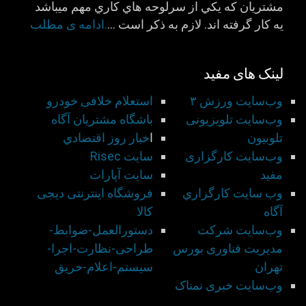
مشتريان كه يكي از سرلوحه هاي كاري مهم ميباشد
يه كار گرفته اند. لازم به ذكر است …
.ادامه ی مطلب
لینک های مفید
وب‌سایت ورزش ۳
استعلام خلافی خودرو
وب‌سایت تلویزیونی
باشگاه مشتريان آگاه
تلوبیون
ا
خبار روز اقتصادي
وب‌سایت کارگزاری
سايت Risec
مفید
سايت آپارات
وب سايت كارگزاري
فروشگاه اینترنتی دیجی
آگاه
کالا
وب‌سایت شركت
دستورالعمل-ضوابط-
مديريت فناوری بورس
طراحی-نظارت-اجرا-
تهران
سيستم-اعلام-حريق
وب‌سایت خبری نمناک