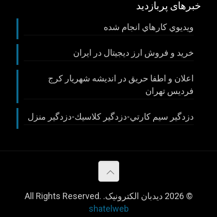
خبرهای پربازدید
ويديوي كارهاي انجام شده
خريد و فروش ارز ديجيتال در ايران
اعلان و اطفا حريق در انديشه شهريار كرج
فرديس تهران
دزدگير سيم كارتي-دزدگير كلاسيك-دزدگير منزل
© 2026 دیدبان الکترونیک. All Rights Reserved.
shatelweb