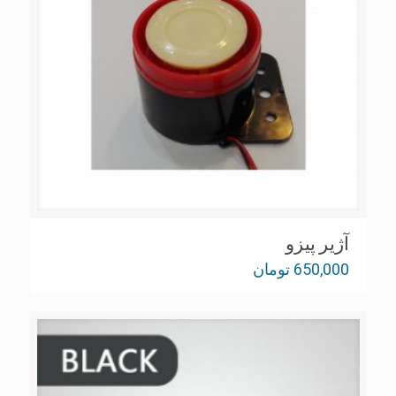
آژير پيزو
650,000
تومان