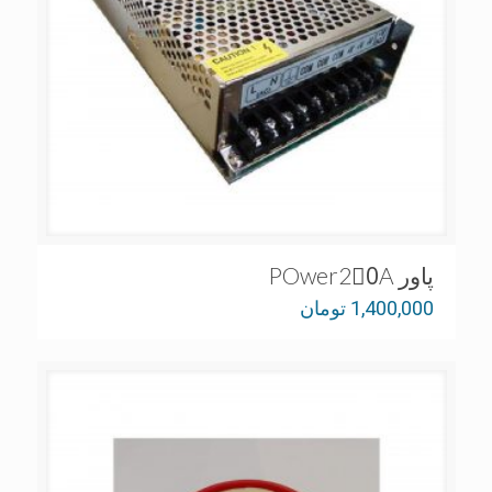
پاور POwer20َA
1,400,000
تومان