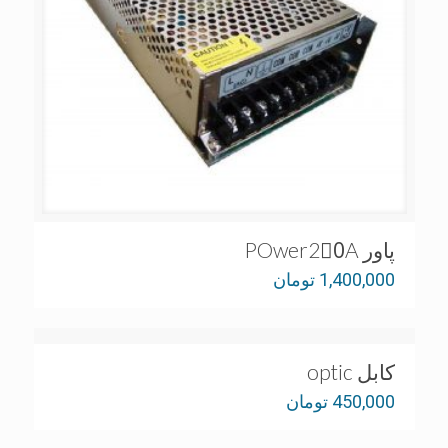
پاور POwer20َA
1,400,000
تومان
کابل optic
450,000
تومان