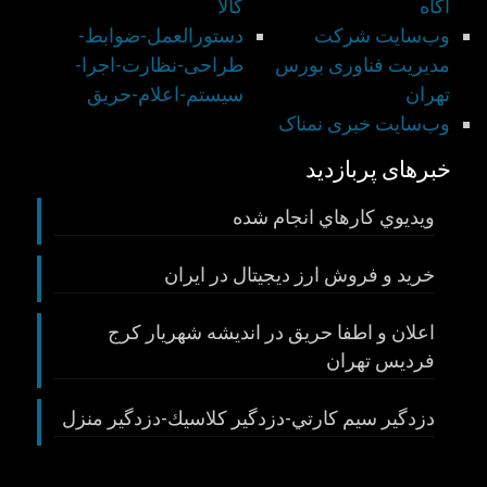
آگاه
کالا
وب‌سایت شركت
دستورالعمل-ضوابط-
مديريت فناوری بورس
طراحی-نظارت-اجرا-
تهران
سيستم-اعلام-حريق
وب‌سایت خبری نمناک
خبرهای پربازدید
ويديوي كارهاي انجام شده
خريد و فروش ارز ديجيتال در ايران
اعلان و اطفا حريق در انديشه شهريار كرج
فرديس تهران
دزدگير سيم كارتي-دزدگير كلاسيك-دزدگير منزل