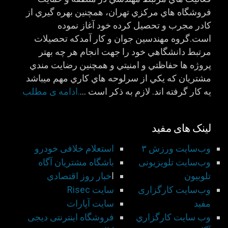
فروشگاه هاي مركزي تهران، همچنين بهره گيري از
كادر مجرب و تحصيل كرده خود آغاز نموده
است.گروه مهندسين جوان و كار آمدكه تحصيلات
مرتبط دانشگاهي خود را جهت انجام هر چه بهتر
پروژه ها حفاظتي و امنيتي و همچنين رضايت مندي
مشتريان كه يكي از سرلوحه هاي كاري مهم ميباشد
يه كار گرفته اند. لازم به ذكر است …
.ادامه ی مطلب
لینک های مفید
وب‌سایت ورزش ۳
استعلام خلافی خودرو
وب‌سایت تلویزیونی
باشگاه مشتريان آگاه
تلوبیون
ا
خبار روز اقتصادي
وب‌سایت کارگزاری
سايت Risec
مفید
سايت آپارات
وب سايت كارگزاري
فروشگاه اینترنتی دیجی