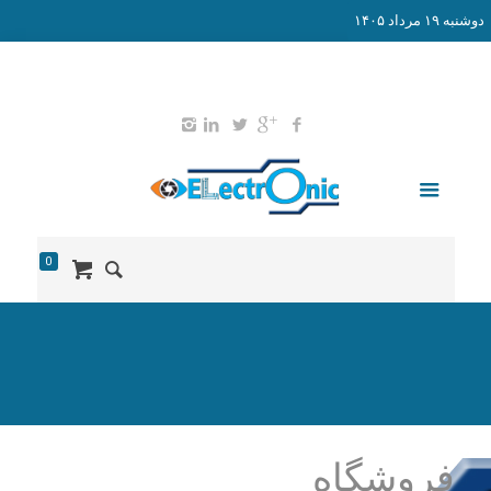
دوشنبه ۱۹ مرداد ۱۴۰۵
02165578203
09127651052
info@didban-electronic.ir
0
فروشگاه