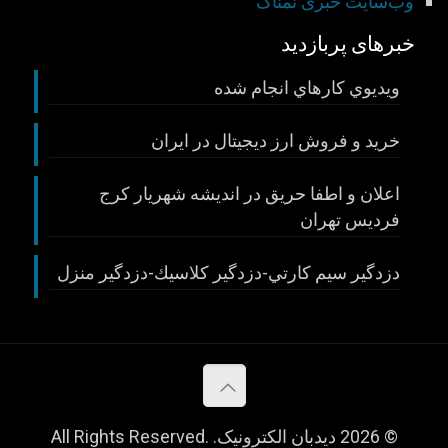
وب‌سایت خبری نمناک
خبرهای پربازدید
ويديوي كارهاي انجام شده
خريد و فروش ارز ديجيتال در ايران
اعلان و اطفا حريق در انديشه شهريار كرج
فرديس تهران
دزدگير سيم كارتي-دزدگير كلاسيك-دزدگير منزل
© 2026 دیدبان الکترونیک. All Rights Reserved.