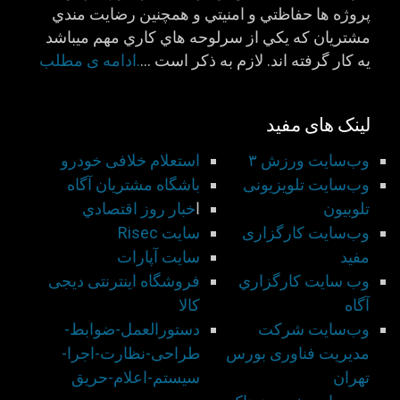
پروژه ها حفاظتي و امنيتي و همچنين رضايت مندي
مشتريان كه يكي از سرلوحه هاي كاري مهم ميباشد
يه كار گرفته اند. لازم به ذكر است …
.ادامه ی مطلب
لینک های مفید
وب‌سایت ورزش ۳
استعلام خلافی خودرو
وب‌سایت تلویزیونی
باشگاه مشتريان آگاه
تلوبیون
ا
خبار روز اقتصادي
وب‌سایت کارگزاری
سايت Risec
مفید
سايت آپارات
وب سايت كارگزاري
فروشگاه اینترنتی دیجی
آگاه
کالا
وب‌سایت شركت
دستورالعمل-ضوابط-
مديريت فناوری بورس
طراحی-نظارت-اجرا-
تهران
سيستم-اعلام-حريق