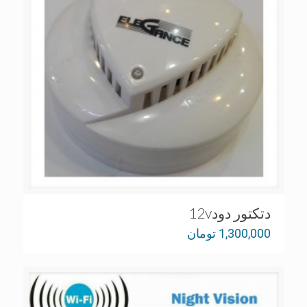
دتکتور دود12v
1,300,000
تومان