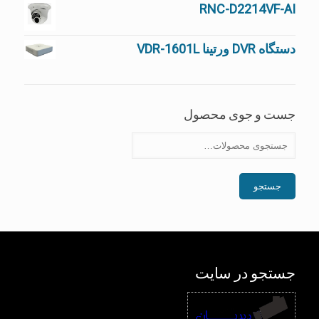
RNC-D2214VF-AI
دستگاه DVR ورتینا VDR-1601L
جست و جوی محصول
جستجو
جستجو در سایت