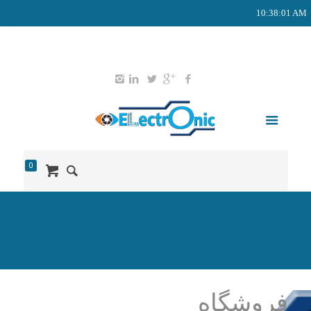
10:38:02 AM
02165578203
09127651052
info@didban-electronic.ir
0
فروشگاه