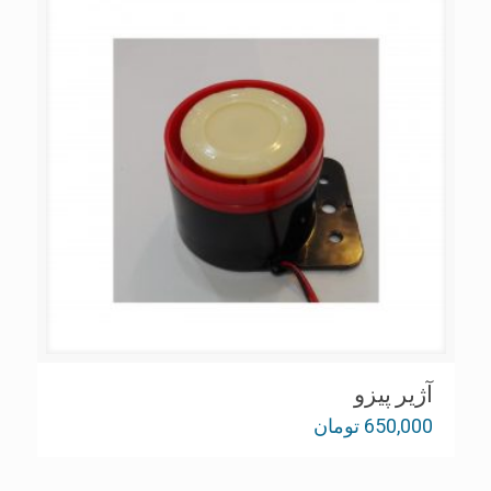
آژير پيزو
650,000
تومان