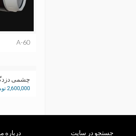
60-A
چشمی دزدگی
2,600,000
توم
جستجو در سایت
درباره ما