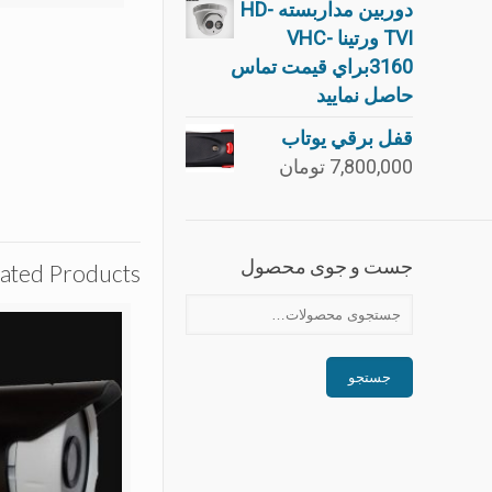
دوربین مداربسته HD-
TVI ورتینا VHC-
3160براي قيمت تماس
حاصل نماييد
قفل برقي يوتاب
7,800,000
تومان
جست و جوی محصول
ated Products
جستجو