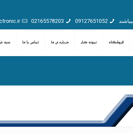
یباشند
09127651052
02165578203
tronic.ir
فروشگاه
نمونه کار
درباره ی ما
تماس با ما
سبد خر