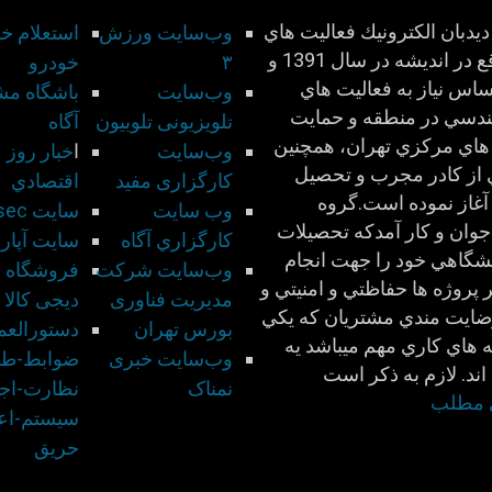
يدبان الكترونيك فعاليت هاي
وب‌سایت ورزش
استعلام خ
خود را واقع در انديشه در سال 1391 و
۳
خودرو
اس نياز به فعاليت هاي
وب‌سایت
باشگاه مش
ندسي در منطقه و حمايت
تلویزیونی تلوبیون
آگاه
هاي مركزي تهران، همچنين
وب‌سایت
ا
خبار روز
 از كادر مجرب و تحصيل
کارگزاری مفید
اقتصادي
آغاز نموده است.گروه
وب سايت
سايت Risec
وان و كار آمدكه تحصيلات
كارگزاري آگاه
سايت آپار
شگاهي خود را جهت انجام
وب‌سایت شركت
فروشگاه ای
 پروژه ها حفاظتي و امنيتي و
مديريت فناوری
دیجی کالا
ضايت مندي مشتريان كه يكي
بورس تهران
دستورالعم
 هاي كاري مهم ميباشد يه
وب‌سایت خبری
ضوابط-طر
اند. لازم به ذكر است
نمناک
نظارت-اجر
ی مطلب
سيستم-اعل
حريق