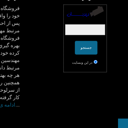
فروشگاه د
پس از احس
مرتبط مه
فروشگاه 
بهره گيري
كرده خود 
مهندسين ج
در اين وبسایت
مرتبط دان
هر چه بهتر
همچنين ر
از سرلوحه
كار گرفته 
…
.ادامه 