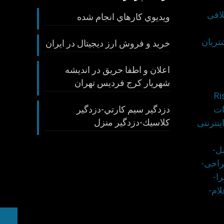
لافی
ويديوي كارهاي انجام شده
تريان
خريد و فروش ارز ديجيتال در ايران
اعلان و اطفا حريق در انديشه
شهريار كرج فرديس تهران
ات
دزدگير سيم كارتي-دزدگير
كلاسيك-دزدگير منزل
نترنتی
ل-
احی-
ا-
ام-