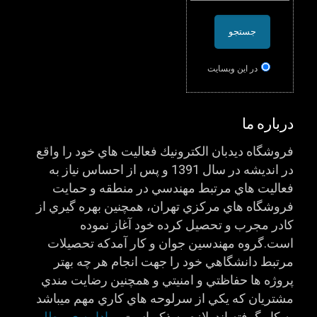
در اين وبسایت
درباره ما
فروشگاه ديدبان الكترونيك فعاليت هاي خود را واقع
در انديشه در سال 1391 و پس از احساس نياز به
فعاليت هاي مرتبط مهندسي در منطقه و حمايت
فروشگاه هاي مركزي تهران، همچنين بهره گيري از
كادر مجرب و تحصيل كرده خود آغاز نموده
است.گروه مهندسين جوان و كار آمدكه تحصيلات
مرتبط دانشگاهي خود را جهت انجام هر چه بهتر
پروژه ها حفاظتي و امنيتي و همچنين رضايت مندي
مشتريان كه يكي از سرلوحه هاي كاري مهم ميباشد
يه كار گرفته اند. لازم به ذكر است …
.ادامه ی مطلب