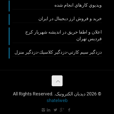
ويديوي كارهاي انجام شده
خريد و فروش ارز ديجيتال در ايران
اعلان و اطفا حريق در انديشه شهريار كرج
فرديس تهران
دزدگير سيم كارتي-دزدگير كلاسيك-دزدگير منزل
© 2026 دیدبان الکترونیک. All Rights Reserved.
shatelweb