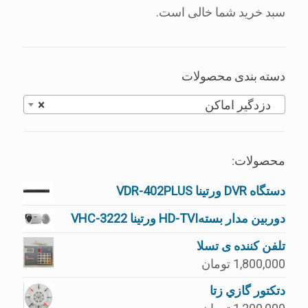
سبد خرید شما خالی است.
دسته بندی محصولات
دزدگیر اماکن
×
محصولات:
دستگاه DVR ورتینا VDR-402PLUS
دوربین مدار بستهHD-TVI ورتینا VHC-3222
تلفن کننده ی تسلا
1,800,000
تومان
دتكتور گازي زتا