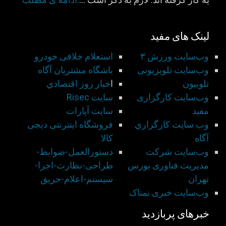
لینک های مفید
وب‌سایت ورزش ۳
استعلام خلافی خودرو
وب‌سایت تلویزیونی
باشگاه مشتريان آگاه
تلوبیون
ا
خبار روز اقتصادي
وب‌سایت کارگزاری
سايت Risec
مفید
سايت آپارات
وب سايت كارگزاري
فروشگاه اینترنتی دیجی
آگاه
کالا
وب‌سایت شركت
دستورالعمل-ضوابط-
مديريت فناوری بورس
طراحی-نظارت-اجرا-
تهران
سيستم-اعلام-حريق
وب‌سایت خبری نمناک
خبرهای پربازدید