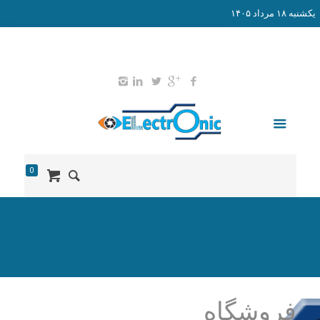
يكشنبه ۱۸ مرداد ۱۴۰۵
02165578203
09127651052
info@didban-electronic.ir
0
فروشگاه