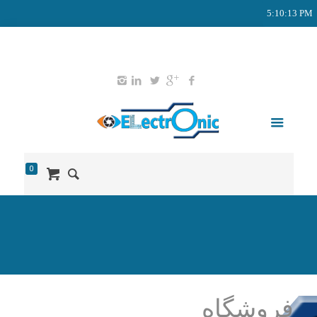
5:10:14 PM
02165578203
09127651052
info@didban-electronic.ir
0
فروشگاه