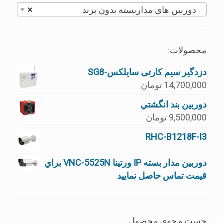
دوربین های مداربسته بدون برند
×
محصولات:
دزدگیر سیم کارتی سایلکس-SG8
14,700,000
تومان
دوربين بند انگشتي
9,500,000
تومان
RHC-B1218F-I3
دوربین مدار بسته IP ورتینا VNC-5525N براي
قيمت تماس حاصل نماييد
جست و جوی محصول