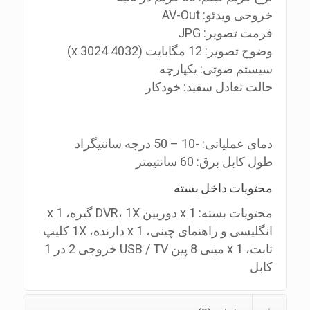
خروجی ویدئو: AV-Out
فرمت تصویر: JPG
وضوح تصویر: 12 مگابایت (4032 x 3024)
سیستم صوتی: یکپارچه
حالت تعادل سفید: خودکار
دمای عملیاتی: -10 – 50 درجه سانتیگراد
طول کابل برق: 60 سانتیمتر
محتویات داخل بسته
محتویات بسته: 1 x دوربین DVR، 1X گیره، 1 x
انگلیسی و راهنمای چینی، 1 x دارنده، 1X کلیپ
ثابت، 1 x مینی 8 پین USB / TV خروجی 2 در 1
کابل