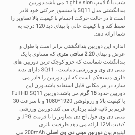
شب با 6 لامپ night vision می باشد.دوربین
بندانگشتی مدل SQ11 با سنسور حرکتی خود قادر
است تا در حالت حرکت اجسام با کیفیت بالا تصاویر را
ضبط کند و با کیفیت عالی با پهنای دید 120 درجه به
شما ارائه دهد.
اندازه این دوربین بندانگشتی برابر است با طول و
عرض و پهنای
2.20 سانتی متری
که مساوی با یک
بندانگشت شماست که جزو کوچک ترین دوربین های
مینی دی وی و ورزشی دنیاست ، SQ11 دارای بدنه
فلزی مستحکم است که این دوربین را قادر می
سازد در هر مکانی قابل استفاده باشد.وزن این
دوربین حدود
15 گرم
می باشد.دوربین Full HD SQ11
با کیفیت بالا و رزولوشن 1920*1080 و با سرعت 30
فریم بر ثانیه فیلم برداری می کند.دوربین ورزشی
مینی دی وی فول اچ دی تصاویر را با فرمت JPG و
کیفیت 12M ارائه می دهد.ظرفیت باتری
لیتیوم یون
دوربین مینی دی وی اصلی
200mAh می