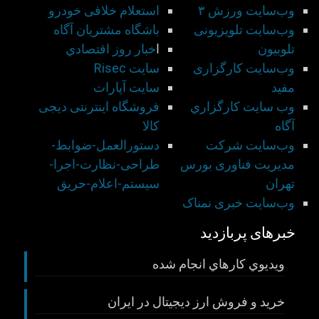
وب‌سایت ورزش ۳
استعلام خلافی خودرو
وب‌سایت تلویزیونی
باشگاه مشتريان آگاه
تلوبیون
ا
خبار روز اقتصادي
وب‌سایت کارگزاری
سايت Risec
مفید
سايت آپارات
وب سايت كارگزاري
فروشگاه اینترنتی دیجی
آگاه
کالا
وب‌سایت شركت
دستورالعمل-ضوابط-
مديريت فناوری بورس
طراحی-نظارت-اجرا-
تهران
سيستم-اعلام-حريق
وب‌سایت خبری نمناک
خبرهای پربازدید
ويديوي كارهاي انجام شده
خريد و فروش ارز ديجيتال در ايران