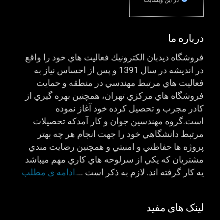
در اين وبسایت
درباره ما
فروشگاه ديدبان الكترونيك فعاليت هاي خود را واقع
در انديشه در سال 1391 و پس از احساس نياز به
فعاليت هاي مرتبط مهندسي در منطقه و حمايت
فروشگاه هاي مركزي تهران، همچنين بهره گيري از
كادر مجرب و تحصيل كرده خود آغاز نموده
است.گروه مهندسين جوان و كار آمدكه تحصيلات
مرتبط دانشگاهي خود را جهت انجام هر چه بهتر
پروژه ها حفاظتي و امنيتي و همچنين رضايت مندي
مشتريان كه يكي از سرلوحه هاي كاري مهم ميباشد
يه كار گرفته اند. لازم به ذكر است …
.ادامه ی مطلب
لینک های مفید