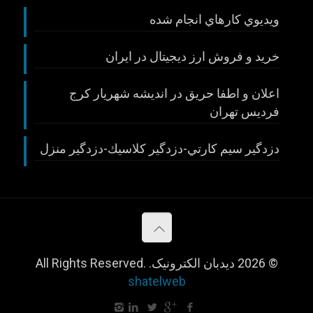
ويديوي كارهاي انجام شده
خريد و فروش ارز ديجيتال در ايران
اعلان و اطفا حريق در انديشه شهريار كرج
فرديس تهران
دزدگير سيم كارتي-دزدگير كلاسيك-دزدگير منزل
© 2026 دیدبان الکترونیک. All Rights Reserved.
shatelweb