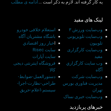
يه كار گرفته اند. لازم به ذكر است …
.ادامه ی مطلب
لینک های مفید
وب‌سایت ورزش ۳
استعلام خلافی خودرو
وب‌سایت تلویزیونی
باشگاه مشتريان آگاه
تلوبیون
ا
خبار روز اقتصادي
وب‌سایت کارگزاری
سايت Risec
مفید
سايت آپارات
وب سايت كارگزاري
فروشگاه اینترنتی دیجی
آگاه
کالا
وب‌سایت شركت
دستورالعمل-ضوابط-
مديريت فناوری بورس
طراحی-نظارت-اجرا-
تهران
سيستم-اعلام-حريق
وب‌سایت خبری نمناک
خبرهای پربازدید