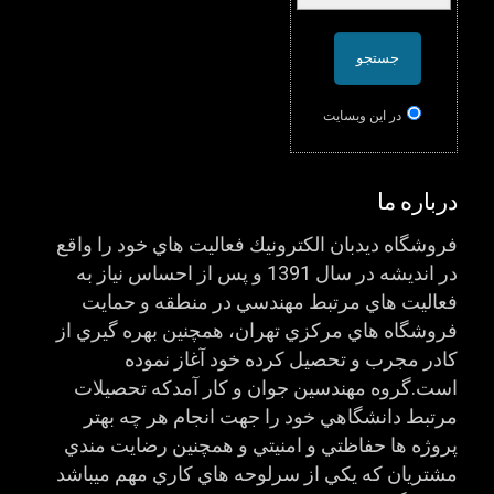
در اين وبسایت
درباره ما
فروشگاه ديدبان الكترونيك فعاليت هاي خود را واقع
در انديشه در سال 1391 و پس از احساس نياز به
فعاليت هاي مرتبط مهندسي در منطقه و حمايت
فروشگاه هاي مركزي تهران، همچنين بهره گيري از
كادر مجرب و تحصيل كرده خود آغاز نموده
است.گروه مهندسين جوان و كار آمدكه تحصيلات
مرتبط دانشگاهي خود را جهت انجام هر چه بهتر
پروژه ها حفاظتي و امنيتي و همچنين رضايت مندي
مشتريان كه يكي از سرلوحه هاي كاري مهم ميباشد