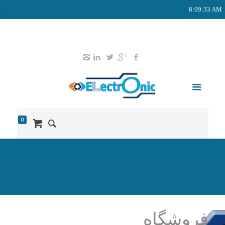
8:09:33 AM
02165578203
09127651052
info@didban-electronic.ir
0
فروشگاه