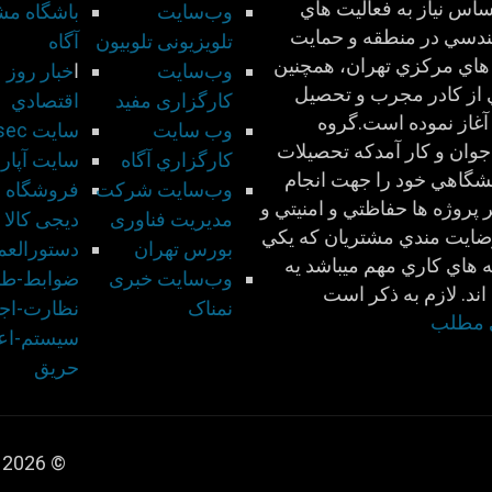
اس نياز به فعاليت هاي
وب‌سایت
باشگاه مش
ندسي در منطقه و حمايت
تلویزیونی تلوبیون
آگاه
هاي مركزي تهران، همچنين
وب‌سایت
ا
خبار روز
 از كادر مجرب و تحصيل
کارگزاری مفید
اقتصادي
آغاز نموده است.گروه
وب سايت
سايت Risec
وان و كار آمدكه تحصيلات
كارگزاري آگاه
سايت آپار
شگاهي خود را جهت انجام
وب‌سایت شركت
فروشگاه ای
 پروژه ها حفاظتي و امنيتي و
مديريت فناوری
دیجی کالا
ضايت مندي مشتريان كه يكي
بورس تهران
دستورالعم
 هاي كاري مهم ميباشد يه
وب‌سایت خبری
ضوابط-طر
اند. لازم به ذكر است
نمناک
نظارت-اجر
ی مطلب
سيستم-اعل
حريق
© 2026 دیدبان الکترونیک. All Rights Reserved.