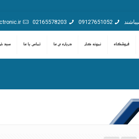
یباشند
09127651052
02165578203
tronic.ir
فروشگاه
نمونه کار
درباره ی ما
تماس با ما
سبد خر