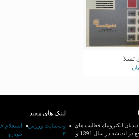
 تسلا
ان
لینک های مفید
يدبان الكترونيك فعاليت هاي
وب‌سایت ورزش
استعلام خ
خود را واقع در انديشه در سال 1391 و
۳
خودرو