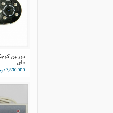
دوربین کوچک
فای
7,500,000
توم