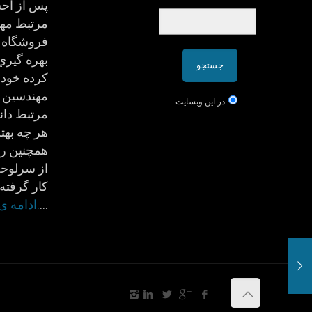
پس از احس
مرتبط مه
فروشگاه 
بهره گيري
كرده خود 
مهندسين ج
در اين وبسایت
مرتبط دان
هر چه بهتر
همچنين ر
از سرلوحه
كار گرفته 
…
.ادامه 