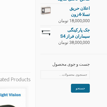
اعلان حريق
تسلا-4زون
18,000,000
تومان
جک پارکینگی
سیماران فراز S4
38,000,000
تومان
جست و جوی محصول
ated Products
جستجو