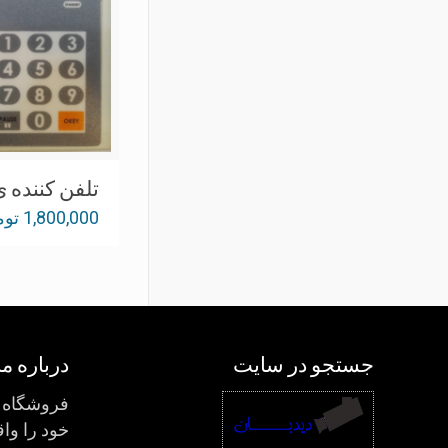
تلفن کننده ی
1,800,000
توم
جستجو در سایت
درباره ما
فروشگاه د