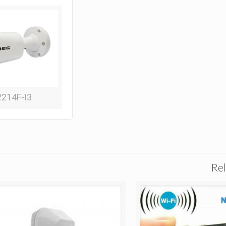
214F-I3
Rel