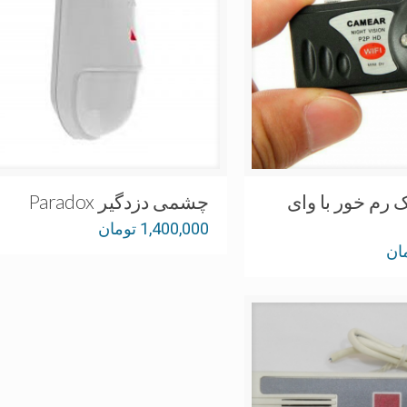
 رم خور با وای
چشمی دزدگیر Paradox
1,400,000
تومان
ان