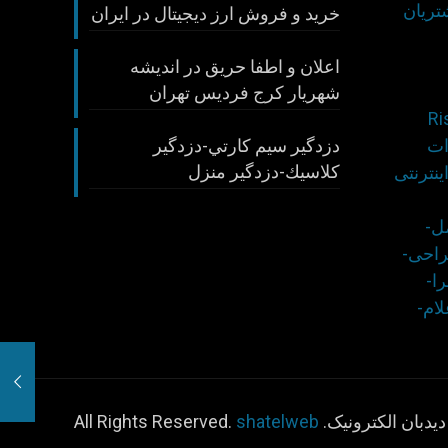
تريان
خريد و فروش ارز ديجيتال در ايران
اعلان و اطفا حريق در انديشه
شهريار كرج فرديس تهران
ات
دزدگير سيم كارتي-دزدگير
كلاسيك-دزدگير منزل
نترنتی
ل-
احی-
ا-
ام-
shatelweb