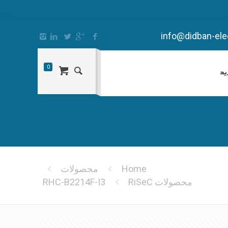
info@didban-elec
0
ید
Home
محصولات
محصولات RiSeC
RHC-B2214F-I3