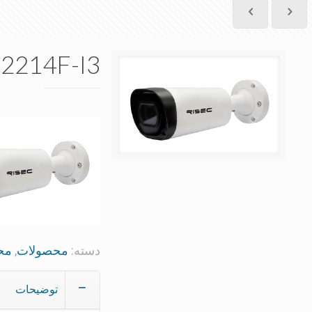
2214F-I3
دسته:
محصولات
,
محص
توضیحات