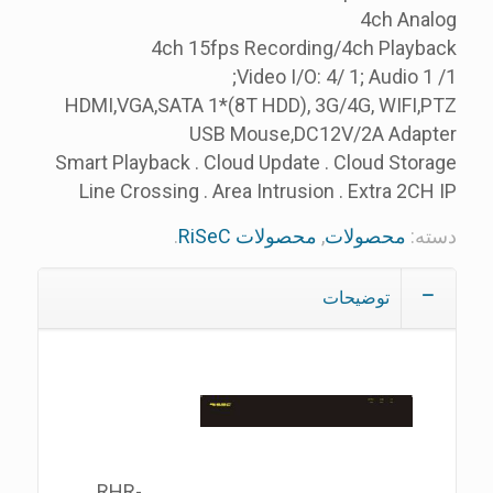
4ch Analog
4ch 15fps Recording/4ch Playback
Video I/O: 4/ 1; Audio 1 /1;
HDMI,VGA,SATA 1*(8T HDD), 3G/4G, WIFI,PTZ
USB Mouse,DC12V/2A Adapter
Smart Playback . Cloud Update . Cloud Storage
Line Crossing . Area Intrusion . Extra 2CH IP
دسته:
محصولات
,
محصولات RiSeC
.
توضیحات
RHR-