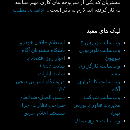
مشتريان كه يكي از سرلوحه هاي كاري مهم ميباشد
يه كار گرفته اند. لازم به ذكر است …
.ادامه ی مطلب
لینک های مفید
وب‌سایت ورزش ۳
استعلام خلافی خودرو
وب‌سایت تلویزیونی
باشگاه مشتريان آگاه
تلوبیون
ا
خبار روز اقتصادي
وب‌سایت کارگزاری
سايت Risec
مفید
سايت آپارات
وب سايت كارگزاري
فروشگاه اینترنتی دیجی
آگاه
کالا
وب‌سایت شركت
دستورالعمل-ضوابط-
مديريت فناوری بورس
طراحی-نظارت-اجرا-
تهران
سيستم-اعلام-حريق
وب‌سایت خبری نمناک