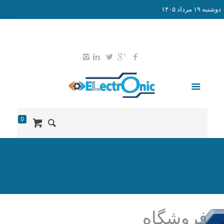
دوشنبه ۱۹ مرداد ۱۴۰۵
02165578203
09127651052
info@didban-electronic.ir
0
فروشگاه