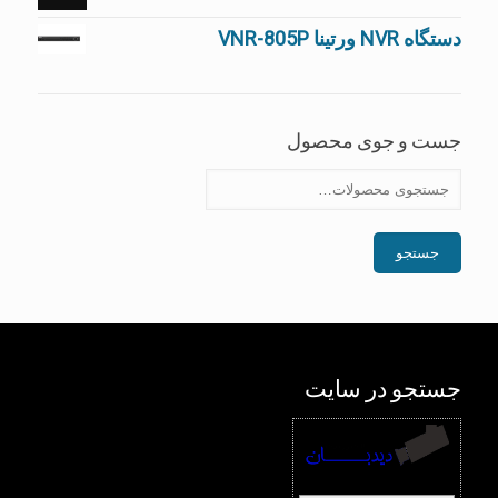
دستگاه NVR ورتینا VNR-805P
جست و جوی محصول
جستجو
جستجو در سایت