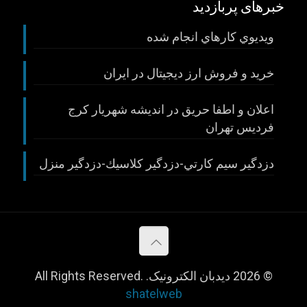
خبرهای پربازدید
ويديوي كارهاي انجام شده
خريد و فروش ارز ديجيتال در ايران
اعلان و اطفا حريق در انديشه شهريار كرج
فرديس تهران
دزدگير سيم كارتي-دزدگير كلاسيك-دزدگير منزل
© 2026 دیدبان الکترونیک. All Rights Reserved.
shatelweb