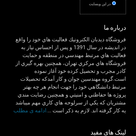
در اين وبسایت
درباره ما
فروشگاه ديدبان الكترونيك فعاليت هاي خود را واقع
در انديشه در سال 1391 و پس از احساس نياز به
فعاليت هاي مرتبط مهندسي در منطقه و حمايت
فروشگاه هاي مركزي تهران، همچنين بهره گيري از
كادر مجرب و تحصيل كرده خود آغاز نموده
است.گروه مهندسين جوان و كار آمدكه تحصيلات
مرتبط دانشگاهي خود را جهت انجام هر چه بهتر
پروژه ها حفاظتي و امنيتي و همچنين رضايت مندي
مشتريان كه يكي از سرلوحه هاي كاري مهم ميباشد
يه كار گرفته اند. لازم به ذكر است …
.ادامه ی مطلب
لینک های مفید