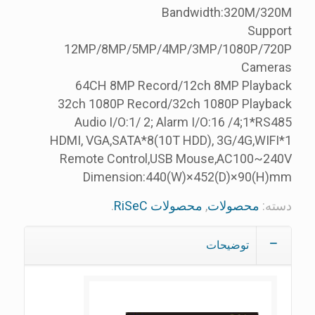
Bandwidth:320M/320M
Support
12MP/8MP/5MP/4MP/3MP/1080P/720P
Cameras
64CH 8MP Record/12ch 8MP Playback
32ch 1080P Record/32ch 1080P Playback
Audio I/O:1/ 2; Alarm I/O:16 /4;1*RS485
1*HDMI, VGA,SATA*8(10T HDD), 3G/4G,WIFI
Remote Control,USB Mouse,AC100~240V
Dimension:440(W)×452(D)×90(H)mm
دسته:
محصولات
,
محصولات RiSeC
.
توضیحات