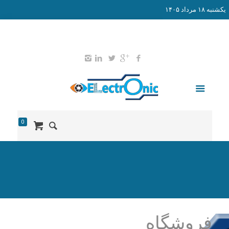
يكشنبه ۱۸ مرداد ۱۴۰۵
02165578203
09127651052
info@didban-electronic.ir
0
فروشگاه