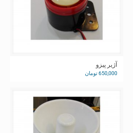
آژير پيزو
650,000
تومان